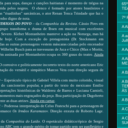
da para sopa, danças e canções haitianas é momento de trégua na
65
TE
rida pelos negros. O elenco é formado por atores brasileiros e
as “risadinhas” sarcásticas, o ator Renan Tenca Trindade que faz o
7º
enho digno de nota.
NIMIGOS DO POVO
– da
Companhia da
Revista
. Cássio Pires em
A 
grupo transforma o drama de Ibsen em musical com excelentes
 Severo. Kleber Montanheiro manteve a ação na Noruega, mas há
A a
l de hoje. Com a exceção do protagonista (Dr. Stockmann em
Jul
das as outras personagens vestem máscaras criadas pelo encenador
A A
Wilhelm Busch para as travessuras de Juca e Chico (Max e Moritz,
bém assinada por Montanheiro ocupa os 360 graus do teatro.
Ainda
A 
ME
O corrosivo e politicamente incorreto texto do norte americano Eric
tação do versátil e simpático Marcos Vera com direção segura de
A 
O
– Espetáculo típico de Gabriel Villela com muito colorido, visual
A 
 do cancioneiro popular, a partir do texto do mexicano Emilio
TE
ÀS
erpretações histriônicas de Walderez de Barros e Luciana Carnieli,
s momentos mais engraçados da peça. Boa participação de Dagoberto
A 
te as duas atrizes.
Ainda em cartaz
.
R
– Poderosa interpretação de Celso Frateschi para a personagem de
A 
 romance
Os Irmãos Karamazov
. Direção enxuta de Roberto Lage.
A 
 da
Companhia do Latão
. O espetáculo didático/épico de Sergio
SU
no ABC tem o grande mérito de tomar partido sem ser panfletário e