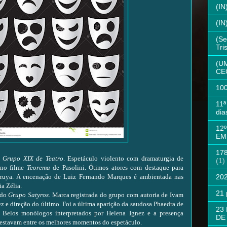
(I
(I
(S
Tri
(U
CE
10
11ª
dia
12
EM
17
o
Grupo XIX de Teatro
. Espetáculo violento com dramaturgia de
(1)
 no filme
Teorema
de Pasolini. Ótimos atores com destaque para
20
rruya. A encenação de Luiz Fernando Marques é ambientada nas
a Zélia.
21
 do
Grupo Satyros
. Marca registrada do grupo com autoria de Ivam
 e direção do último. Foi a última aparição da saudosa Phaedra de
23
 Belos monólogos interpretados por Helena Ignez e a presença
DE
estavam entre os melhores momentos do espetáculo.