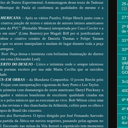
leo de Teatro Experimental
. A remontagem desse texto de Tadeusz
26
 Henrique de Paula só confirmou as qualidades do mesmo e a
(1)
27’
 AMERICANA
– Após os vários
Puzzles
, Felipe Hirsch junto com o
 criativa junção de textos e músicas de autores latinos americanos
2ª 
“carta do PVC” (Reinaldo Moraes) interpretada por Caco Ciocler e a
de 
 em ouro” (Lima Barreto) por Magali Biff per si justificariam o
mbrar o criativo cenário de Daniela Thomas e Felipe Tassara
31
or que os atores manipulam e mudam de lugar durante toda a peça
carregava.
32
 Noir
. Peça densa e intimista com belíssima iluminação do diretor
33
 em cena (Alexandre Leal)
VA
CERTO DO DESEJO
- Lírico e intimista onde o sempre talentoso
É 
eta poemas escritos por sua mãe Maria Cecília que se suicidou
GO
dade.
DES–EM OBRAS
– da
Mundana
Companhia
. O jovem Brecht pelo
3x
e Forjaz com interpretações vigorosas de Aury Porto e Lee Taylor.
e primeira com dramaturgia do norte americano Darryl Pinckney a
400
jogador e músicas brasileiras de excelente qualidade criadas em
4ª
nco e pelos músicos que as executam ao vivo. Bob Wilson criou uma
a das revistas e das chanchadas da Atlântida, colírio para os olhos e
4ª
mpos de Brasil tão cinzento.
atro dos Narradores
. O épico dirigido por José Fernando Azevedo
57 
a partida da África em navios negreiros, passando pelas agruras no
dur
il. Encenado nas ruínas da Vila Itororó o espetáculo tem momentos