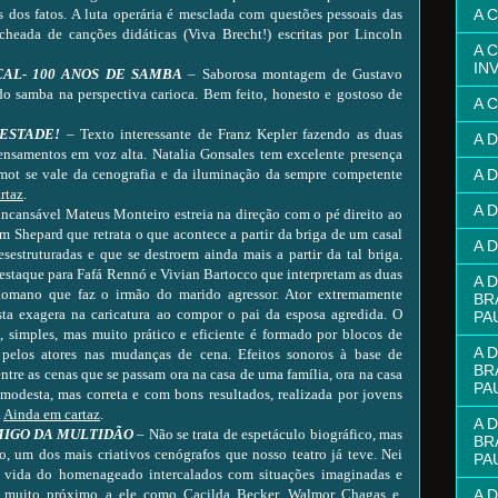
A 
 dos fatos. A luta operária é mesclada com questões pessoais das
cheada de canções didáticas (Viva Brecht!) escritas por Lincoln
A 
INV
AL- 100 ANOS DE SAMBA
– Saborosa montagem de Gustavo
do samba na perspectiva carioca. Bem feito, honesto e gostoso de
A 
ESTADE!
– Texto interessante de Franz Kepler fazendo as duas
A 
ensamentos em voz alta. Natalia Gonsales tem excelente presença
A 
imot se vale da cenografia e da iluminação da sempre competente
rtaz
.
A 
ncansável Mateus Monteiro estreia na direção com o pé direito ao
am Shepard que retrata o que acontece a partir da briga de um casal
A 
sestruturadas e que se destroem ainda mais a partir da tal briga.
estaque para Fafá Rennó e Vivian Bartocco que interpretam as duas
A 
Romano que faz o irmão do marido agressor. Ator extremamente
BR
osta exagera na caricatura ao compor o pai da esposa agredida. O
PA
 simples, mas muito prático e eficiente é formado por blocos de
A 
pelos atores nas mudanças de cena. Efeitos sonoros à base de
BR
ntre as cenas que se passam ora na casa de uma família, ora na casa
PA
 modesta, mas correta e com bons resultados, realizada por jovens
.
Ainda em cartaz
.
A 
MIGO DA MULTIDÃO
– Não se trata de espetáculo biográfico, mas
BR
 um dos mais criativos cenógrafos que nosso teatro já teve. Nei
PA
vida do homenageado intercalados com situações imaginadas e
A 
e muito próximo a ele como Cacilda Becker, Walmor Chagas e,