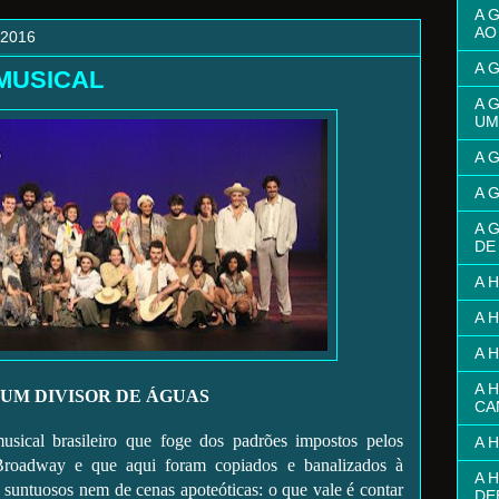
A 
AO
 2016
A 
MUSICAL
A 
UM
A 
A 
A 
DE
A 
A 
A 
A 
UM DIVISOR DE ÁGUAS
CA
brasileiro que foge dos padrões impostos pelos
A 
Broadway e que aqui foram copiados e banalizados à
A 
 suntuosos nem de cenas apoteóticas: o que vale é contar
DE