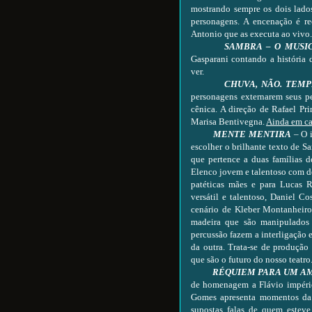
mostrando sempre os dois lados
personagens. A encenação é re
Antonio que as executa ao vivo.
SAMBRA – O MUSIC
Gasparani contando a história 
ver.
CHUVA, NÃO. TEMP
personagens externarem seus p
cênica. A direção de Rafael Pr
Marisa Bentivegna.
Ainda em ca
MENTE MENTIRA
– O i
escolher o brilhante texto de S
que pertence a duas famílias de
Elenco jovem e talentoso com d
patéticas mães e para Lucas 
versátil e talentoso, Daniel C
cenário de Kleber Montanheiro,
madeira que são manipulados 
percussão fazem a interligação e
da outra. Trata-se de produção
que são o futuro do nosso teatro
RÉQUIEM PARA UM A
de homenagem a Flávio império,
Gomes apresenta momentos da 
supostas falas de quem estev