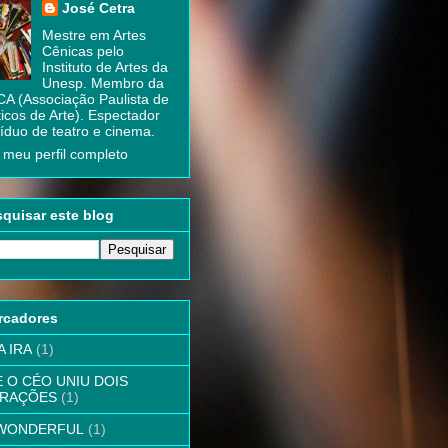
José Cetra
Mestre em Artes
Cênicas pelo
Instituto de Artes da
Unesp. Membro da
A (Associação Paulista de
ticos de Arte). Espectador
íduo de teatro e cinema.
 meu perfil completo
quisar este blog
rcadores
A IRA
(1)
 E O CÉO UNIU DOIS
RAÇÕES
(1)
 WONDERFUL
(1)