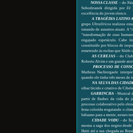
NOSSA CLASSE
– do
Núc
Sobodzianek dirigida por Zé
excelência do jovem elenco.
A TRAGÉDIA LATINO
grupo
Ultralíricos
realizou esta
tratando de assuntos atuais. A 
“transformação de osso humano
engajado espetáculo. Cabe le
constituído por blocos de isop
remetendo às rochas que Sísifo 
AS CEREJAS
– do
Club
Roberto Alvim e um grande ator
PROCESSO DE CONS
Matheus Nachtergaele interpr
quando ele tinha três meses de i
NA SELVA DAS CIDA
olhar lúcido e criativo de Cibel
GARRINCHA
- Musical d
partir de flashes da vida do 
processo colaborativo pelo ele
festa colorida resgatando o clim
bálsamo para a mente, nesses te
CIDADE VODU
– do
Te
mostra a saga dos negros desde 
Haiti até a sua chegada ao Bras