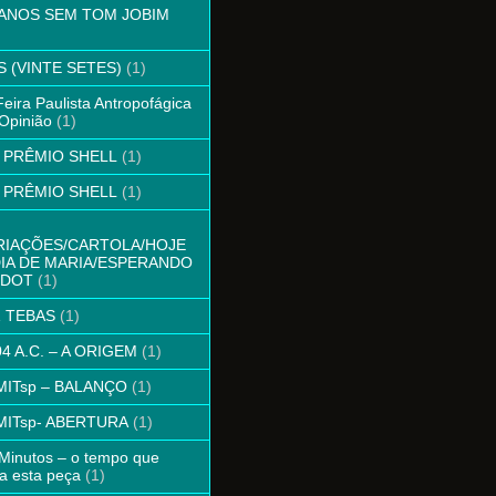
 ANOS SEM TOM JOBIM
S (VINTE SETES)
(1)
Feira Paulista Antropofágica
Opinião
(1)
º PRÊMIO SHELL
(1)
º PRÊMIO SHELL
(1)
RIAÇÕES/CARTOLA/HOJE
DIA DE MARIA/ESPERANDO
DOT
(1)
1 TEBAS
(1)
4 A.C. – A ORIGEM
(1)
 MITsp – BALANÇO
(1)
 MITsp- ABERTURA
(1)
Minutos – o tempo que
a esta peça
(1)