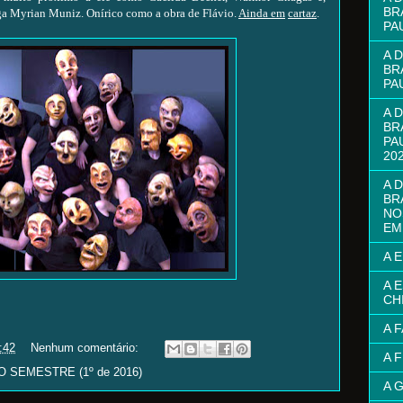
BR
ga Myrian Muniz. Onírico como a obra de Flávio.
Ainda em
cartaz
.
PA
A 
BR
PA
A 
BR
PA
20
A 
BR
NO
EM
A 
A 
CH
A 
:42
Nenhum comentário:
A 
SEMESTRE (1º de 2016)
A 