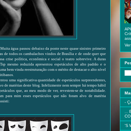
APC
Crí
ass
Ver
ta água passou debaixo da ponte neste quase sinistro primeiro
s de todos os cambalachos vindos de Brasília e de onde quer que
sa crise política, econômica e social o teatro sobrevive. A duras
Pes
ITsp mesmo reduzida apresentou espetáculos de alto padrão e o
 uma bem vinda reestruturação com o mérito de destacar o alto nível
itibanos.
u uma significativa quantidade de espetáculos surpreendentes,
lvo de matérias deste blog. Infelizmente nem sempre há tempo hábil
spetáculos que, ao meu modo de ver, revestem-se de notabilidade.
Ma
ram para mim esses espetáculos que não foram alvo de matéria
ssisti:
- Ç
...
CO
‘S