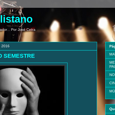
listano
ador... Por José Cetra
e 2016
Pá
MA
O SEMESTRE
ME
PA
NO
CI
MÚ
Qu