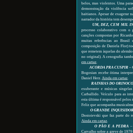
belos, mas violentos. Uma para
demonstração da violência sof
haitianos. Apesar de exagerar n
narrador da história tem desemp
UM, DEZ, CEM MIL I
processo colaborativo com o 
canções compostas por Ricardo
muitas referências ao Brasi
composição de Daniela Flor) to
que remetem àquelas do alemão 
no original). A cenografia tam
em cartaz
.
ACORDA PRA CUSPIR
– 
Bogosian recebe ótima interpre
Daniel Herz.
Ainda em cartaz
.
RAINHAS DO ORINOC
exuberante e músicas singelas
Carballido. Veículo para as int
esta última é responsável pelo
Feliz que acompanha musicalmen
O GRANDE INQUISIDO
Dostoievski que faz parte do
Ainda em cartaz
.
O PÃO E A PEDRA
–
Carvalho sobre a greve de 1979 