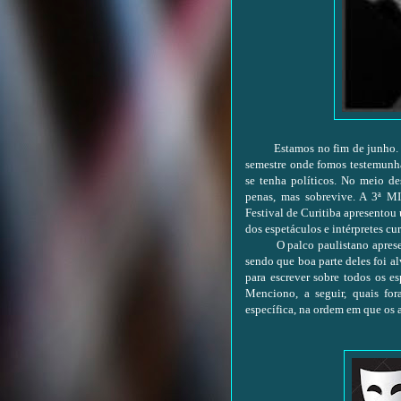
Estamos no fim de junho. Mui
semestre onde fomos testemunha
se tenha políticos. No meio des
penas, mas sobrevive. A 3ª M
Festival de Curitiba apresentou
dos espetáculos e intérpretes cur
O palco paulistano apresento
sendo que boa parte deles foi a
para escrever sobre todos os e
Menciono, a seguir, quais fo
específica, na ordem em que os a