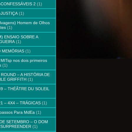
N)CONFESSÁVEIS 2
(1)
N)JUSTIÇA
(1)
elvagens) Homem de Olhos
stes
(1)
M) ENSAIO SOBRE A
GUEIRA
(1)
0 MEMÓRIAS
(1)
 MITsp nos dois primeiros
s
(1)
º ROUND – A HISTÓRIA DE
ILE GRIFFITH
(1)
89 – THÉÂTRE DU SOLEIL
21 – 4X4 – TRÁGICAS
(1)
 passos Para MdEa
(1)
 DE SETEMBRO – O DOM
 SURPREENDER
(1)